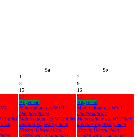
Sa
So
1
2
8
9
15
16
22
23
Allgemein
Allgemein
 WVT
Motorradtour des WVT
Motorradtour des WVT
Die diesjährige
Die diesjährige
VT führt
Motorradtour des WVT führt
Motorradtour des WVT führt
 nach
uns zum Vogelsberg nach
uns zum Vogelsberg nach
en
Hessen. Übernachten
Hessen. Übernachten
hotel
werden wir im Landhotel
werden wir im Landhotel