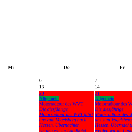
Mi
Do
Fr
6
7
13
14
20
21
Allgemein
Allgemein
Motorradtour des WVT
Motorradtour des
Die diesjährige
Die diesjährige
Motorradtour des WVT führt
Motorradtour des W
uns zum Vogelsberg nach
uns zum Vogelsberg
Hessen. Übernachten
Hessen. Übernacht
werden wir im Landhotel
werden wir im Land