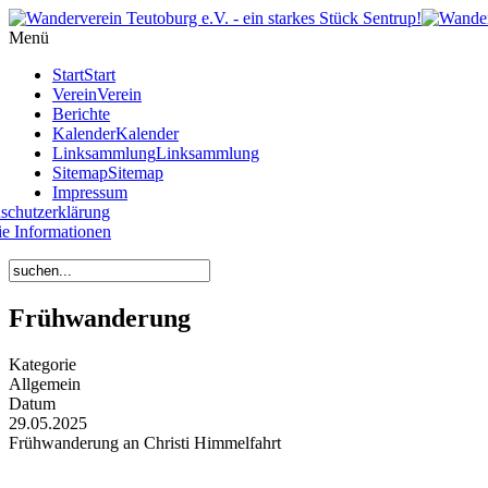
Year
Month
Year
Month
Menü
Start
Start
Verein
Verein
Berichte
Kalender
Kalender
Linksammlung
Linksammlung
Sitemap
Sitemap
Impressum
schutzerklärung
e Informationen
Frühwanderung
Kategorie
Allgemein
Datum
29.05.2025
Frühwanderung an Christi Himmelfahrt