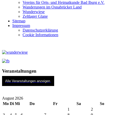
Vereins für Orts- und Heimatkunde Bad Iburg e.V.
Wanderungen im Osnabrücker Land
Wunderwiese
Zeltlager Glane
Sitemap
Impressum
Datenschutzerklärung
Cookie Informationen
Veranstaltungen
Alle Veranstaltungen anzeigen
August 2026
Mo
Di
Mi
Do
Fr
Sa
So
1
2
3
4
5
6
7
8
9