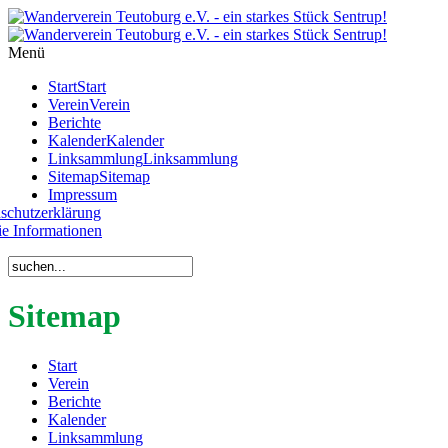
Year
Month
Year
Month
Menü
Start
Start
Verein
Verein
Berichte
Kalender
Kalender
Linksammlung
Linksammlung
Sitemap
Sitemap
Impressum
schutzerklärung
e Informationen
Sitemap
Start
Verein
Berichte
Kalender
Linksammlung