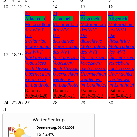
10
11
12
13
14
15
16
20
21
22
23
Allgemein
Allgemein
Allgemein
Allgemein
Motorradtour
Motorradtour
Motorradtour
Motorradtour
des WVT
des WVT
des WVT
des WVT
Die
Die
Die
Die
diesjährige
diesjährige
diesjährige
diesjährige
Motorradtour
Motorradtour
Motorradtour
Motorradtour
des WVT
des WVT
des WVT
des WVT
17
18
19
führt uns zum
führt uns zum
führt uns zum
führt uns zum
Vogelsberg
Vogelsberg
Vogelsberg
Vogelsberg
nach Hessen.
nach Hessen.
nach Hessen.
nach Hessen.
Übernachten
Übernachten
Übernachten
Übernachten
werden wir
werden wir
werden wir
werden wir
im Landhotel
im Landhotel
im Landhotel
im Landhotel
Datum :
Datum :
Datum :
Datum :
2026-08-20
2026-08-21
2026-08-22
2026-08-23
24
25
26
27
28
29
30
31
Wetter Sentrup
Donnerstag, 06.08.2026
15 / 24°C