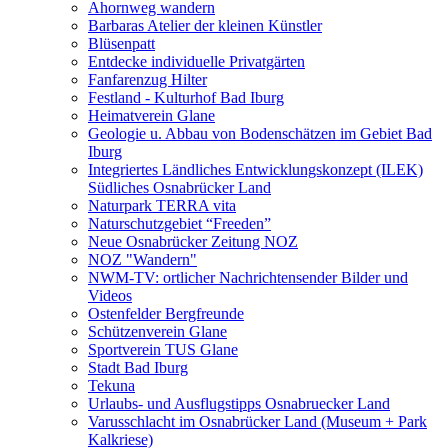
Ahornweg wandern
Barbaras Atelier der kleinen Künstler
Blüsenpatt
Entdecke individuelle Privatgärten
Fanfarenzug Hilter
Festland - Kulturhof Bad Iburg
Heimatverein Glane
Geologie u. Abbau von Bodenschätzen im Gebiet Bad
Iburg
Integriertes Ländliches Entwicklungskonzept (ILEK)
Südliches Osnabrücker Land
Naturpark TERRA vita
Naturschutzgebiet “Freeden”
Neue Osnabrücker Zeitung NOZ
NOZ "Wandern"
NWM-TV: ortlicher Nachrichtensender Bilder und
Videos
Ostenfelder Bergfreunde
Schützenverein Glane
Sportverein TUS Glane
Stadt Bad Iburg
Tekuna
Urlaubs- und Ausflugstipps Osnabruecker Land
Varusschlacht im Osnabrücker Land (Museum + Park
Kalkriese)