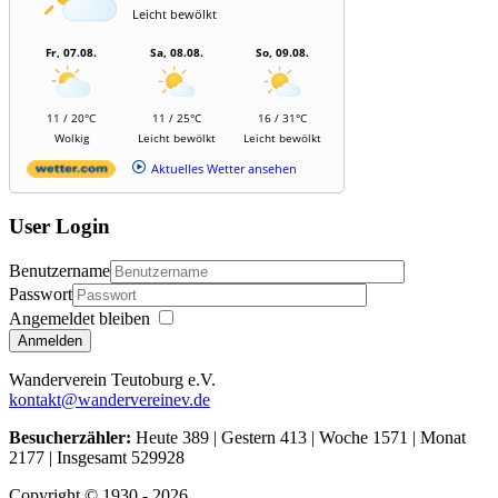
Leicht bewölkt
Fr, 07.08.
Sa, 08.08.
So, 09.08.
11 / 20°C
11 / 25°C
16 / 31°C
Wolkig
Leicht bewölkt
Leicht bewölkt
Aktuelles Wetter ansehen
User Login
Benutzername
Passwort
Angemeldet bleiben
Anmelden
Wanderverein Teutoburg e.V.
kontakt@wandervereinev.de
Besucherzähler:
Heute 389 | Gestern 413 | Woche 1571 | Monat
2177 | Insgesamt 529928
Copyright © 1930 - 2026