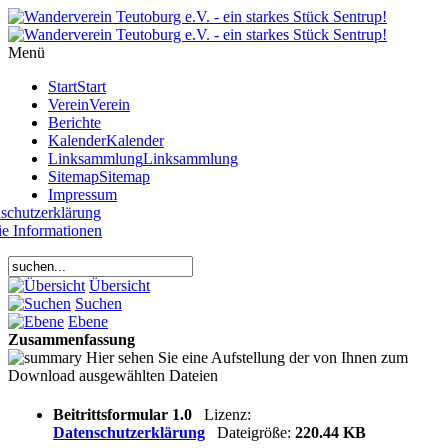
Year
Month
Year
Month
Menü
Start
Start
Verein
Verein
Berichte
Kalender
Kalender
Linksammlung
Linksammlung
Sitemap
Sitemap
Impressum
schutzerklärung
e Informationen
Übersicht
Suchen
Ebene
Zusammenfassung
Hier sehen Sie eine Aufstellung der von Ihnen zum
Download ausgewählten Dateien
Beitrittsformular 1.0
Lizenz:
Datenschutzerklärung
Dateigröße:
220.44 KB