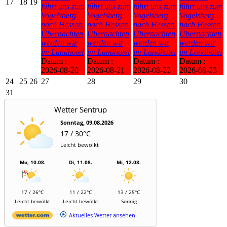
17
18
19
führt uns zum
führt uns zum
führt uns zum
führt uns zum
Vogelsberg
Vogelsberg
Vogelsberg
Vogelsberg
nach Hessen.
nach Hessen.
nach Hessen.
nach Hessen.
Übernachten
Übernachten
Übernachten
Übernachten
werden wir
werden wir
werden wir
werden wir
im Landhotel
im Landhotel
im Landhotel
im Landhotel
Datum :
Datum :
Datum :
Datum :
2026-08-20
2026-08-21
2026-08-22
2026-08-23
24
25
26
27
28
29
30
31
Wetter Sentrup
Sonntag, 09.08.2026
17 / 30°C
Leicht bewölkt
Mo, 10.08.
Di, 11.08.
Mi, 12.08.
17 / 26°C
11 / 22°C
13 / 25°C
Leicht bewölkt
Leicht bewölkt
Sonnig
Aktuelles Wetter ansehen