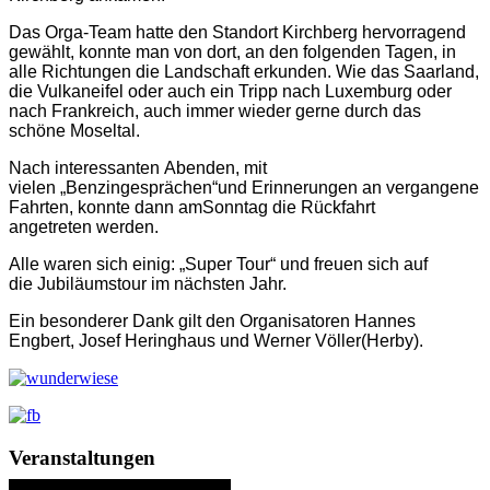
Das Orga-Team hatte den Standort Kirchberg hervorragend
gewählt, konnte man von dort
, an den folgenden Tagen,
in
alle Richtungen die Landschaft erkunden. Wie das Saarland,
die Vulkaneifel oder auch ein Tripp nach Luxemburg oder
nach Frankreich
,
auch
immer w
ieder
gerne
durch das
schöne Moseltal.
Nach
interessanten
Abenden
,
mit
vielen
„
Ben
zingesprächen
“
und Erinnerungen an vergangene
Fahrten
,
konnte dann am
S
onntag
die Rückfahrt
angetreten
werden.
Alle waren sich ein
ig:
„
Super Tour
“
und freuen sich auf
die
Jubiläumstour
im nächste
n Jahr.
Ein
besonderer
Dank gilt den Organisatoren
Hannes
Engbert, Josef Herin
ghaus und Werner Völler
(
Herby)
.
Veranstaltungen