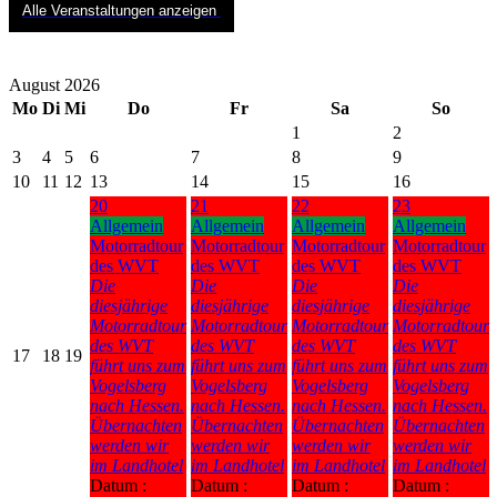
Alle Veranstaltungen anzeigen
August 2026
Mo
Di
Mi
Do
Fr
Sa
So
1
2
3
4
5
6
7
8
9
10
11
12
13
14
15
16
20
21
22
23
Allgemein
Allgemein
Allgemein
Allgemein
Motorradtour
Motorradtour
Motorradtour
Motorradtour
des WVT
des WVT
des WVT
des WVT
Die
Die
Die
Die
diesjährige
diesjährige
diesjährige
diesjährige
Motorradtour
Motorradtour
Motorradtour
Motorradtour
des WVT
des WVT
des WVT
des WVT
17
18
19
führt uns zum
führt uns zum
führt uns zum
führt uns zum
Vogelsberg
Vogelsberg
Vogelsberg
Vogelsberg
nach Hessen.
nach Hessen.
nach Hessen.
nach Hessen.
Übernachten
Übernachten
Übernachten
Übernachten
werden wir
werden wir
werden wir
werden wir
im Landhotel
im Landhotel
im Landhotel
im Landhotel
Datum :
Datum :
Datum :
Datum :