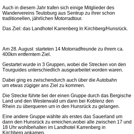
Auch in diesem Jahr trafen sich einige Mitglieder des
Wandervereins Teutoburg aus Sent
r
up zu ihrer schon
traditionellen, jährlichen Motorradtour.
D
a
s Ziel
:
d
as Landhotel Karrenberg In Kirchberg/Hunsrück
.
Am
28
. August starteten 1
4
Motorradfreunde zu ihrem ca.
400km entferntem Ziel.
Gestartet wurde in 3 Gruppen, wobei d
ie Strecken
von den
T
o
urguides
unterschiedlich ausgearbeitet worden waren.
Dabei ging es zwische
ndurch auch über die Autoba
hn
um
etwas
z
ügiger ans Ziel zu kommen.
D
ie Strecke führte bei der einen Gruppe durch das Bergische
Land und den Westerwald um dann bei Koblenz de
n
Rhein
zu überqueren u
m
in den Hunsrück zu gelangen.
Eine
a
ndere
Gruppe wählte als
erstes das
Sauerlan
d um
dann den Hunsrück
zu erreichen
,
w
obei alle zwischen 17 u
n
d
18 Uhr wohlbehalten im
L
andhotel Karrenberg
in
Kirchberg
an
kamen.