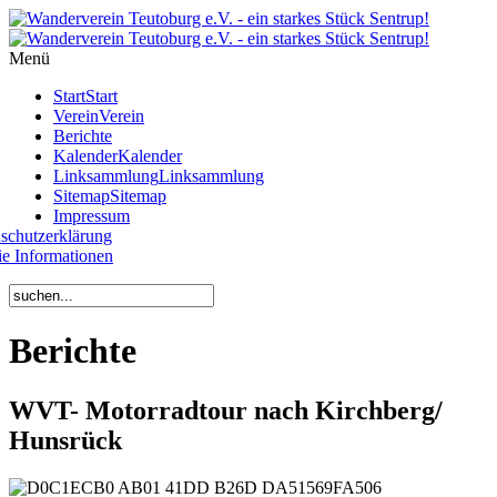
Year
Month
Year
Month
Menü
Start
Start
Verein
Verein
Berichte
Kalender
Kalender
Linksammlung
Linksammlung
Sitemap
Sitemap
Impressum
schutzerklärung
e Informationen
Berichte
WVT- Motorradtour nach Kirchberg/
Hunsrück