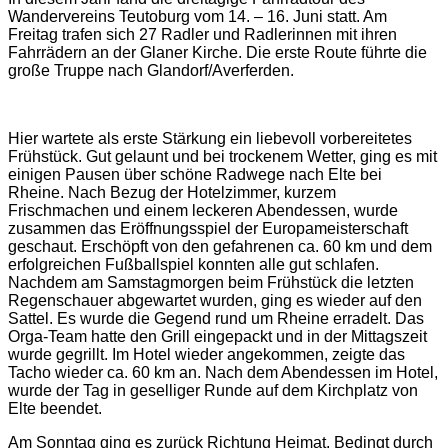
Wandervereins Teutoburg vom 14. – 16. Juni statt. Am
Freitag trafen sich 27 Radler und Radlerinnen mit ihren
Fahrrädern an der Glaner Kirche. Die erste Route führte die
große Truppe nach Glandorf/Averferden.
Hier wartete als erste Stärkung ein liebevoll vorbereitetes
Frühstück. Gut gelaunt und bei trockenem Wetter, ging es mit
einigen Pausen über schöne Radwege nach Elte bei
Rheine. Nach Bezug der Hotelzimmer, kurzem
Frischmachen und einem leckeren Abendessen, wurde
zusammen das Eröffnungsspiel der Europameisterschaft
geschaut. Erschöpft von den gefahrenen ca. 60 km und dem
erfolgreichen Fußballspiel konnten alle gut schlafen.
Nachdem am Samstagmorgen beim Frühstück die letzten
Regenschauer abgewartet wurden, ging es wieder auf den
Sattel. Es wurde die Gegend rund um Rheine erradelt. Das
Orga-Team hatte den Grill eingepackt und in der Mittagszeit
wurde gegrillt. Im Hotel wieder angekommen, zeigte das
Tacho wieder ca. 60 km an. Nach dem Abendessen im Hotel,
wurde der Tag in geselliger Runde auf dem Kirchplatz von
Elte beendet.
Am Sonntag ging es zurück Richtung Heimat. Bedingt durch