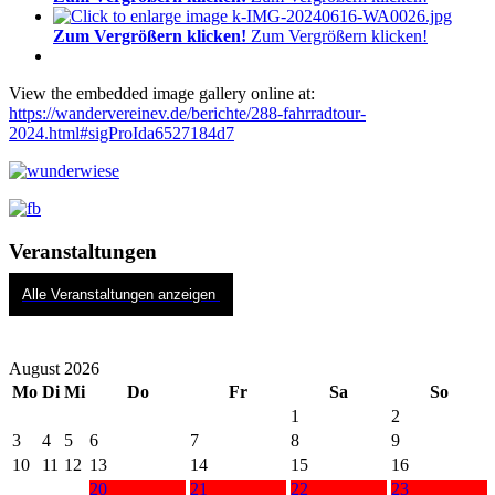
Zum Vergrößern klicken!
Zum Vergrößern klicken!
View the embedded image gallery online at:
https://wandervereinev.de/berichte/288-fahrradtour-
2024.html#sigProIda6527184d7
Veranstaltungen
Alle Veranstaltungen anzeigen
August 2026
Mo
Di
Mi
Do
Fr
Sa
So
1
2
3
4
5
6
7
8
9
10
11
12
13
14
15
16
20
21
22
23