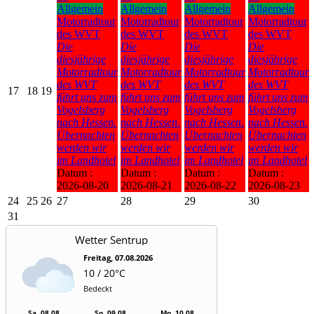
Allgemein
Allgemein
Allgemein
Allgemein
Motorradtour
Motorradtour
Motorradtour
Motorradtour
des WVT
des WVT
des WVT
des WVT
Die
Die
Die
Die
diesjährige
diesjährige
diesjährige
diesjährige
Motorradtour
Motorradtour
Motorradtour
Motorradtour
des WVT
des WVT
des WVT
des WVT
17
18
19
führt uns zum
führt uns zum
führt uns zum
führt uns zum
Vogelsberg
Vogelsberg
Vogelsberg
Vogelsberg
nach Hessen.
nach Hessen.
nach Hessen.
nach Hessen.
Übernachten
Übernachten
Übernachten
Übernachten
werden wir
werden wir
werden wir
werden wir
im Landhotel
im Landhotel
im Landhotel
im Landhotel
Datum :
Datum :
Datum :
Datum :
2026-08-20
2026-08-21
2026-08-22
2026-08-23
24
25
26
27
28
29
30
31
Wetter Sentrup
Freitag, 07.08.2026
10 / 20°C
Bedeckt
Sa, 08.08.
So, 09.08.
Mo, 10.08.