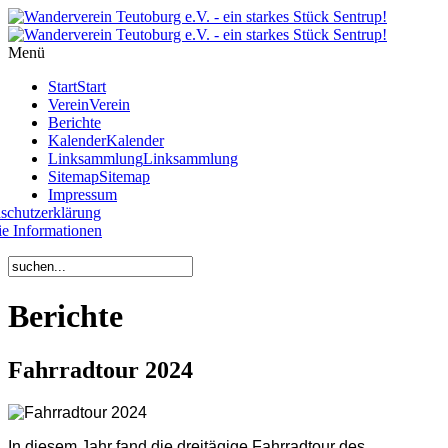
Year
Month
Year
Month
Menü
Start
Start
Verein
Verein
Berichte
Kalender
Kalender
Linksammlung
Linksammlung
Sitemap
Sitemap
Impressum
schutzerklärung
e Informationen
Berichte
Fahrradtour 2024
In diesem Jahr fand die dreitägige Fahrradtour des