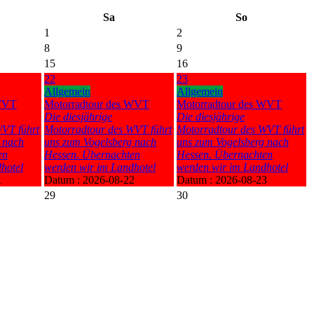
Sa
So
1
2
8
9
15
16
22
23
Allgemein
Allgemein
 WVT
Motorradtour des WVT
Motorradtour des WVT
Die diesjährige
Die diesjährige
VT führt
Motorradtour des WVT führt
Motorradtour des WVT führt
 nach
uns zum Vogelsberg nach
uns zum Vogelsberg nach
en
Hessen. Übernachten
Hessen. Übernachten
hotel
werden wir im Landhotel
werden wir im Landhotel
1
Datum :
2026-08-22
Datum :
2026-08-23
29
30