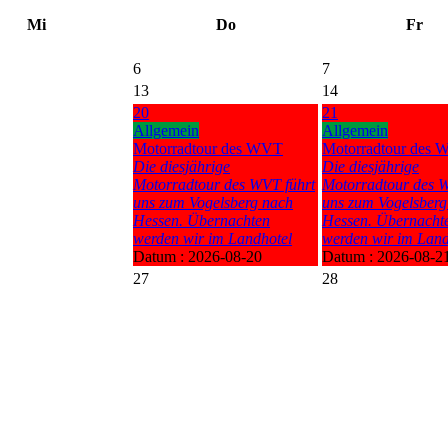
Mi
Do
Fr
6
7
13
14
20
21
Allgemein
Allgemein
Motorradtour des WVT
Motorradtour des
Die diesjährige
Die diesjährige
Motorradtour des WVT führt
Motorradtour des W
uns zum Vogelsberg nach
uns zum Vogelsberg
Hessen. Übernachten
Hessen. Übernacht
werden wir im Landhotel
werden wir im Land
Datum :
2026-08-20
Datum :
2026-08-2
27
28