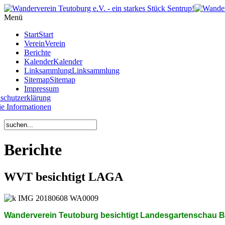
Year
Month
Year
Month
Menü
Start
Start
Verein
Verein
Berichte
Kalender
Kalender
Linksammlung
Linksammlung
Sitemap
Sitemap
Impressum
schutzerklärung
e Informationen
Berichte
WVT besichtigt LAGA
Wanderverein Teutoburg besichtigt Landesgartenschau B