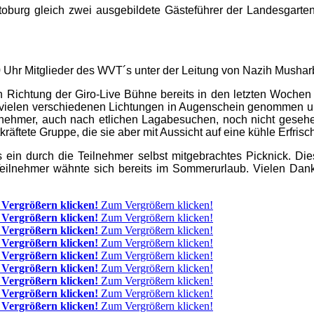
toburg gleich zwei ausgebildete Gästeführer der Landesgart
Uhr Mitglieder des WVT´s unter der Leitung von Nazih Mushar
n Richtung der Giro-Live Bühne bereits in den letzten Wochen
 vielen verschiedenen Lichtungen in Augenschein genommen un
eilnehmer, auch nach etlichen Lagabesuchen, noch nicht ges
ftete Gruppe, die sie aber mit Aussicht auf eine kühle Erfrisc
 ein durch die Teilnehmer selbst mitgebrachtes Picknick. Die
Teilnehmer wähnte sich bereits im Sommerurlaub. Vielen Dan
Vergrößern klicken!
Zum Vergrößern klicken!
Vergrößern klicken!
Zum Vergrößern klicken!
Vergrößern klicken!
Zum Vergrößern klicken!
Vergrößern klicken!
Zum Vergrößern klicken!
Vergrößern klicken!
Zum Vergrößern klicken!
Vergrößern klicken!
Zum Vergrößern klicken!
Vergrößern klicken!
Zum Vergrößern klicken!
Vergrößern klicken!
Zum Vergrößern klicken!
Vergrößern klicken!
Zum Vergrößern klicken!